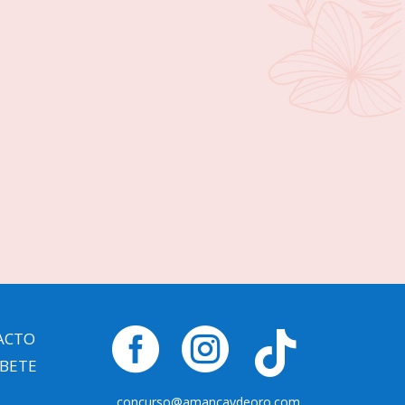


ACTO

ÍBETE
concurso@amancaydeoro.com