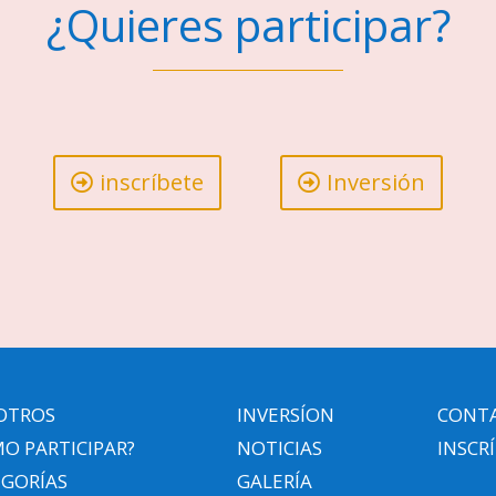
¿Quieres participar?
inscríbete
Inversión
OTROS
INVERSÍON
CONT
O PARTICIPAR?
NOTICIAS
INSCR
EGORÍAS
GALERÍA