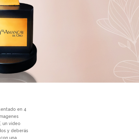
sentado en 4
 imagenes
, un video
dos y deberás
 con una