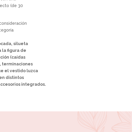
ecto (de 30
 consideración
tegoría
cada, silueta
 la figura de
ción (caídas
s, terminaciones
e el vestido luzca
 en distintos
accesorios integrados.