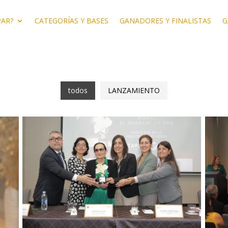
PAR?
CATEGORÍAS Y BASES
GANADORES Y FINALISTAS
G
todos
LANZAMIENTO