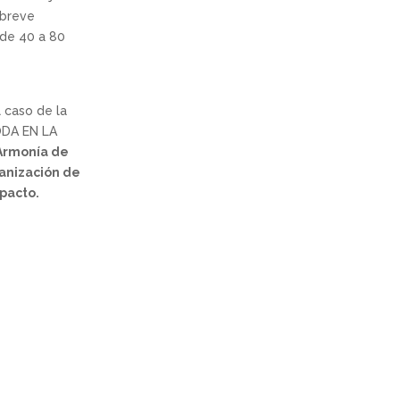
 breve
(de 40 a 80
l caso de la
ODA EN LA
 Armonía de
anización de
pacto.