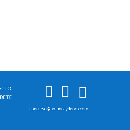



ACTO
ÍBETE
concurso@amancaydeoro.com