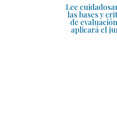
Lee cuidados
las bases y cri
de evaluació
aplicará el j